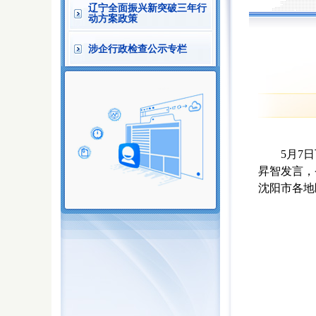
辽宁全面振兴新突破三年行
动方案政策
涉企行政检查公示专栏
5
月
7
日
昇智
发言，
沈阳市
各地