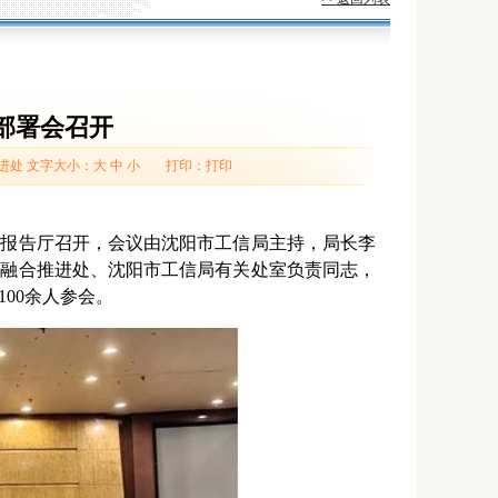
部署会召开
进处
文字大小：
大
中
小
打印：
打印
楼报告厅召开，会议由沈阳市工信局主持，局长
李
化融合推进处、沈阳市工信局有关处室负责同志，
100
余人参会
。