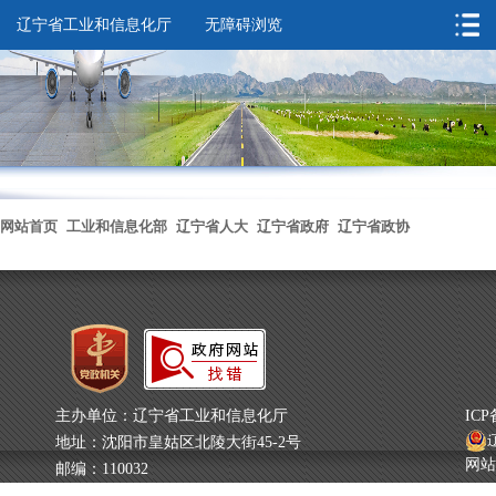
辽宁省工业和信息化厅
无障碍浏览
您的位置：
首页
->
领导之窗
->
杜长征
->
领导简介
网站首页
工业和信息化部
辽宁省人大
辽宁省政府
辽宁省政协
无障碍浏览
主办单位：辽宁省工业和信息化厅
IC
辽
地址：沈阳市皇姑区北陵大街45-2号
网站
邮编：110032