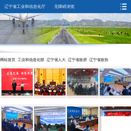
辽宁省工业和信息化厅
无障碍浏览
您的位置：
首页
->
领导之窗
->
杜长征
->
图片集锦
网站首页
工业和信息化部
辽宁省人大
辽宁省政府
辽宁省政协
无障碍浏览