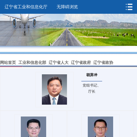
辽宁省工业和信息化厅
无障碍浏览
您的位置：
首页
->
领导之窗
网站首页
工业和信息化部
辽宁省人大
辽宁省政府
辽宁省政协
胡异冲
无障碍浏览
党组书记、
厅长