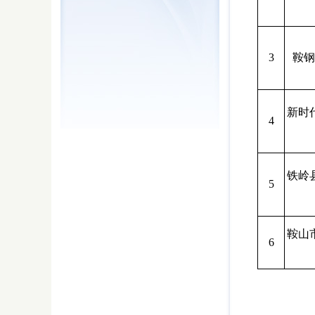
3
鞍钢
新时
4
铁岭
5
鞍山
6