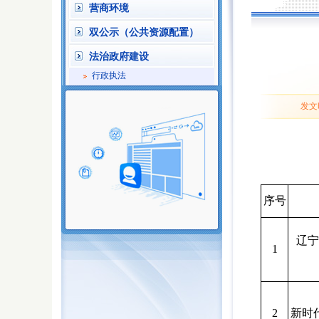
营商环境
双公示（公共资源配置）
法治政府建设
行政执法
发文时
序号
辽宁
1
2
新时