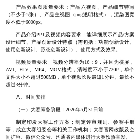
产品效果图质量要求：产品六视图、产品细节特写
（不少于
5
张）、产品主视图（
png
透明格式），渲染图宽
度不低于
6000px
。
产品介绍
PPT
及视频内容要求：能详细展示产品
/
方案
设计细节、产品创新设计特点（需包括：功能创新设计、
使用创新设计、形态创新设计）、使用方式及效果
。
视频质量要求：视频分辨率为
16
：
9
，并且为横屏，
AVI
、
FLV
、
MP4
、
MOV
格式，清晰度不小于
720P
，单个
文件大小不超过
500MB
，单个视频长度最短
1
分钟、最长不
超过
3
分钟。
八、时间安排
（一）大赛筹备阶段：
2026
年
5
月
31
日前
制定印发大赛工作方案；制定评审规则、参赛手册
等，成立大赛组委会等相关工作机构；大赛官网改版及空
间扩容、微信公众号、沟通省内媒体进行大赛预热宣发。