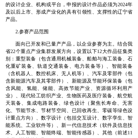
的设计企业、机构或平台，申报的设计作品必须为
2024
年
及以后上市、形成产业化的具有引领性、支撑性的辽宁省
产品。
2.
参赛产品范围
面向已开发和已量产产品，以企业参赛为主。结合我
省
22
个重点产业集群发展方向，设置以下
12
大作品征集类
别：重型装备（包含通用机械装备、船舶与海工装备、石
化重矿装备、轨道交通装备、电力装备等）、智能装备
（含机器人、数控机床、无人机等）、汽车及零部件（包
含新能源汽车及其零部件）、新能源及节能环保装备（包
含风能、氢能、储能、高效节能产业、资源循环利用产
业）、现代轻工纺织产业、生物医药及医疗装备、航空航
天装备、集成电路装备、绿色设计（聚焦长寿命、无害
化、节能节水、节材节空间、已回收再生、零碳等绿色设
计重点方向）、数字设计（包括交互设计、数字孪生、智
能系统、工业软件等）、新一代信息技术（软件及信息技
术、人工智能、智能终端、智能传感器）、其他（前述
11