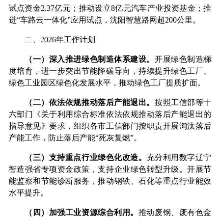
试点资金
2.37
亿元；推动设立
8
亿元汽车产业投资基金；推
进
“
车路云一体化
”
应用试点，沈阳智慧路网超
200
公里。
二、
2026
年工作计划
（一）深入推进绿色制造体系建设。
开展绿色制造梯
度培育，进一步突出节能降碳导向，持续提升绿色工厂、
绿色工业园区绿色化发展水平，推动绿色工厂提质扩面。
（二）依法依规推动落后产能退出。
按照工信部等十
六部门《关于利用综合标准依法依规推动落后产能退出的
指导意见》要求，组织各市工信部门按职责开展淘汰落后
产能工作，防止落后产能
“
死灰复燃
”
。
（三）支持重点行业绿色化改造。
充分利用数字辽宁
智造强省专项资金政策，支持企业绿色转型升级。开展节
能监察和节能诊断服务，推动钢铁、石化等重点行业能效
水平提升。
（四）加强工业资源综合利用。
推动废钢、废有色金