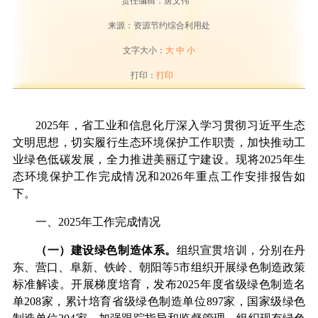
责任编辑：唐文伟
来源：资源节约综合利用处
文字大小：
大
中
小
打印：
打印
2025
年，省工业和信息化厅深入学习贯彻习近平生态
文明思想，切实履行生态环境保护工作职责，加快推动工
业绿色低碳发展，全力推进美丽辽宁建设。
现将
202
5
年生
态环境保护工作完成情况和
202
6
年重点工作安排报告如
下。
一、
2025
年工作完成情况
（一）建设绿色制造体系。
组织宣贯培训，分别在丹
东、营口、阜新、铁岭、朝阳等
5
市
组织
开展绿色制造政策
标准解读。开展梯度培育，发布
2025
年度省级绿色制造名
单
208
家，累计培育省级绿色制造单位
897
家，国家级绿色