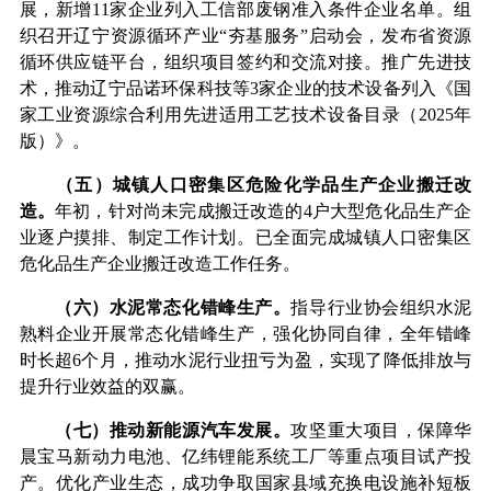
展，新增
11
家企业列入工信部废钢准入条件企业名单。组
织召开辽宁资源循环产业
“
夯基服务
”
启动会，发布省资源
循环供应链平台，组织项目签约和交流对接。推广先进技
术，推动辽宁品诺环保科技等
3
家企业的技术设备列入《国
家工业资源综合利用先进适用工艺技术设备目录（
2025
年
版）》。
（
五
）城镇人口密集区危险化学品生产企业搬迁改
造。
年初，
针对尚未完成搬迁改造的
4
户大型危化品生产企
业逐户摸排、制定
工作计划。已
全面完成
城镇人口密集区
危化品生产企业
搬迁改造工作任务。
（
六
）水泥常态化错峰生产。
指导行业协会组织水泥
熟料企业
开展
常态化错峰生产，
强化协同自律，
全年错峰
时
长超
6
个月，推动水泥行业扭亏为盈，实现了降低排放与
提升行业效益的双赢。
（
七
）推动新能源汽车发展。
攻坚重大项目，保障华
晨宝马新动力电池、亿纬锂能系统工厂等重点项目试产投
产。优化产业生态，成功争取国家县域充换电设施补短板