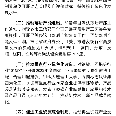
制造单位
204
家。加强跟踪指导和监督管理，组织现有绿色
制造单位开展动态管理及自评价对标，持续提升绿色化发
展水平。
（
二
）推动落后产能退出。
印发年度淘汰落后产能工
作通知，指导各市工信部门全面开展落后生产工艺装备专
项摸排，开展已关停退出落后产能复查工作，严防落后产
能反弹回潮。按照省政府办公厅《关于推进菱镁行业高质
量发展的实施意见》要求，组织鞍山、营口、丹东、抚
顺、辽阳、
铁岭
等市淘汰轻烧反射窑
1915
座。
（
三
）推动重点行业绿色化改造。
对钢铁、乙烯等行
业
101
家企业开展
2025
年度国家工业节能监察，提出依法用
能、合理用能建议。组织大连理工大学、方圆标志认证集
团为化工、水泥等重点行业
20
家企业提供节能诊断、产品
碳足迹核算等服务。
发布《菱镁产业鼓励推广应用的技术
及产品目录（
2025
年本）》，推动新技术、新产品成果转
化。
（
四
）促进工业资源综合利用。
推动再生资源产业发