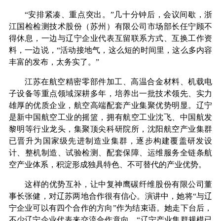
“安排紧凑、重点突出。”几十分钟后，会议间歇，浙
江国检检测技术股份（苏州）有限公司市场部长任宁顾不
得休息，一边与辽宁企业代表互留联系方式、互换工作资
料，一边说，“活动接地气，这么短的时间里，这么多内容
丰富的发布，太务实了。”
江苏在航空精密零部件加工、高温合金材料、机载电
子设备等重点领域深耕多年，培养出一批技术领先、实力
雄厚的优质企业，航空高端配套产业集聚优势明显。辽宁
是新中国航空工业的摇篮，拥有航空工业沈飞、中国航发
黎明等行业龙头，集聚顶尖科研院所，沈阳航空产业集群
已晋升为国家级先进制造业集群，逐步构建覆盖研发设
计、整机制造、试验检测、配套保障、运维服务全链条航
空产业体系，积淀形成独具特色、不可替代的产业优势。
这样的优势互补，让中复神鹰碳纤维股份有限公司董
事长张健，对辽苏两地合作很有信心。演讲中，她将“与辽
宁企业可以有四个合作的方向”作为结束语。她走下台后，
不少辽宁企业代表来交流合作意向。“辽宁产业集群规模已