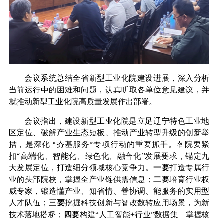
会议系统总结全省新型工业化院建设进展，深入分析
当前运行中
的困难和
问题，
认真听取各单位意见建议，
并
就推动新型工业化院高质量发展作出部署。
会议指出，建设新型工业化院是立足辽宁特色工业地
区定位、破解产业生态短板、推动产业转型升级的创新举
措，是深化
“夯基服务”专项行动的重要抓手。各院要紧
扣“高端化、智能化、绿色化、融合化”发展要求，锚定九
大发展定位，打造细分领域核心竞争力。
一要
打造专属行
业的头部院校，掌握全产业链供需信息；
二要
培育行业权
威专家，锻造懂产业、知省情、善协调、能服务的实用型
人才队伍；
三要
挖掘科技创新与智改数转应用场景，
为新
技术落地搭桥
；
四要
构建“人工智能
+
行业”数据集，掌握核