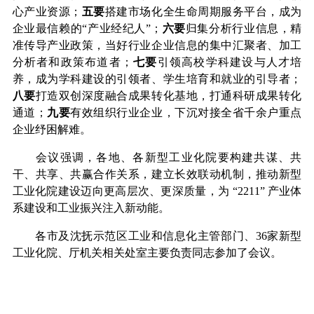
心产业资源；
五要
搭建市场化全生命周期服务平台，成为
企业最信赖的“产业经纪人”；
六要
归集分析行业信息，精
准传导产业政策，当好行业企业信息的集中汇聚者、加工
分析者和政策布道者；
七要
引领高校学科建设与人才培
养，成为学科建设的引领者、学生培育和就业的引导者；
八要
打造双创深度融合成果转化基地，打通科研成果转化
通道；
九要
有效组织行业企业，下沉对接全省千余户重点
企业纾困解难。
会议强调，各地、各新型工业化院要构建共谋、共
干、共享、共赢合作关系，建立长效联动机制，推动新型
工业化院建设迈向更高层次、更深质量
，
为
“2211”
产业体
系建设和
工业振兴注入新动能。
各市及沈抚示范区工业和信息化主管部门、
36
家新型
工业化院、厅机关相关处室主要负责同志参加了会议
。