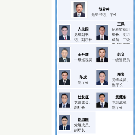
胡异冲
党组书记、厅长
王风
齐先国
纪检监察组
党组副书
组长、党组
记、副厅长
成员、二级
高级监察官
王丹群
彭义
一级巡视员
一级巡视员
郑岩
陈虎
党组成员、
副厅长
副厅长
杜长征
黄耀华
党组成员、
党组成员、
副厅长
副厅长
刘绍国
党组成员、
副厅长