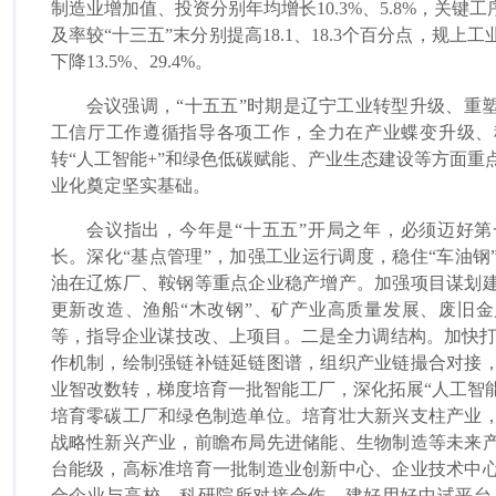
制造业增加值、投资分别年均增长10.3%、5.8%，关
及率较“十三五”末分别提高18.1、18.3个百分点，规
下降13.5%、29.4%。
会议强调，“十五五”时期是辽宁工业转型升级、重塑
工信厅工作遵循指导各项工作，全力在产业蝶变升级、
转“人工智能+”和绿色低碳赋能、产业生态建设等方面重点
业化奠定坚实基础。
会议指出，今年是“十五五”开局之年，必须迈好第
长。深化“基点管理”，加强工业运行调度，稳住“车油钢
油在辽炼厂、鞍钢等重点企业稳产增产。加强项目谋划
更新改造、渔船“木改钢”、矿产业高质量发展、废旧金
等，指导企业谋技改、上项目。二是全力调结构。加快打造“
作机制，绘制强链补链延链图谱，组织产业链撮合对接
业智改数转，梯度培育一批智能工厂，深化拓展“人工智能
培育零碳工厂和绿色制造单位。培育壮大新兴支柱产业
战略性新兴产业，前瞻布局先进储能、生物制造等未来
台能级，高标准培育一批制造业创新中心、企业技术中
合企业与高校、科研院所对接合作，建好用好中试平台，