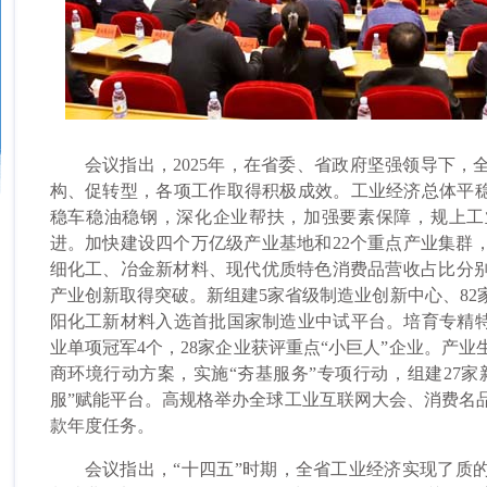
会议指出，2025年，在省委、省政府坚强领导下，
构、促转型，各项工作取得积极成效。工业经济总体平稳
稳车稳油稳钢，深化企业帮扶，加强要素保障，规上工
进。加快建设四个万亿级产业基地和22个重点产业集群
细化工、冶金新材料、现代优质特色消费品营收占比分别提高2.
产业创新取得突破。新组建5家省级制造业创新中心、82
阳化工新材料入选首批国家制造业中试平台。培育专精特新
业单项冠军4个，28家企业获评重点“小巨人”企业。产
商环境行动方案，实施“夯基服务”专项行动，组建27家
服”赋能平台。高规格举办全球工业互联网大会、消费名
款年度任务。
会议指出，“十四五”时期，全省工业经济实现了质的