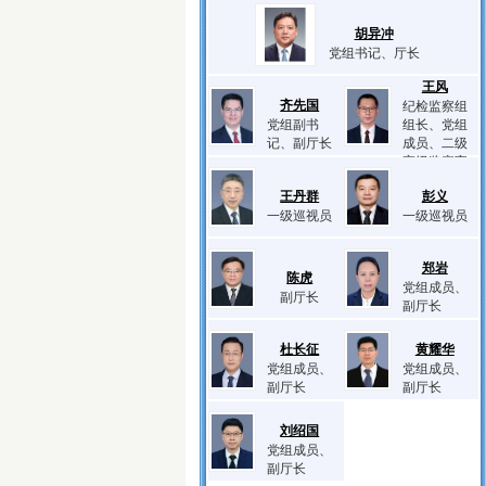
胡异冲
党组书记、厅长
王风
齐先国
纪检监察组
党组副书
组长、党组
记、副厅长
成员、二级
高级监察官
王丹群
彭义
一级巡视员
一级巡视员
郑岩
陈虎
党组成员、
副厅长
副厅长
杜长征
黄耀华
党组成员、
党组成员、
副厅长
副厅长
刘绍国
党组成员、
副厅长