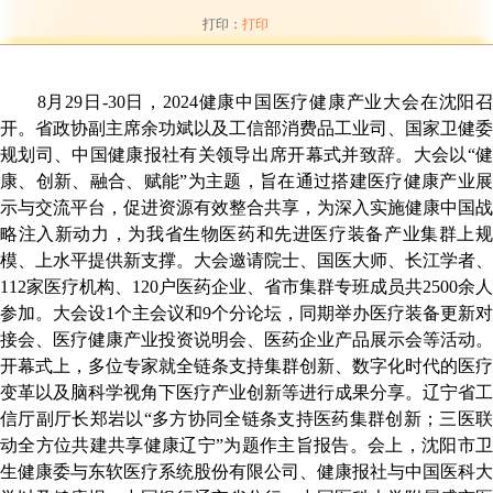
打印：
打印
8
月
29
日
-30
日，
2024
健康中国医疗健康产业大会在沈阳
开。省政协副主席余功斌以及工信部消费品工业司、国家卫健委
规划司、中国健康报社有关领导出席开幕式并致辞。大会以“健
康、创新、融合、赋能”为主题，旨在通过搭建医疗健康产业展
示与交流平台，促进资源有效整合共享，为深入实施健康中国战
略注入新动力，为我省生物医药和先进医疗装备产业集群上规
模、上水平提供新支撑。大会邀请院士、国医大师、长江学者、
112
家医疗机构、
120
户医药企业、省市集群专班成员共
2500
余人
参加。大会设
1
个主会议和
9
个分论坛，同期举办医疗装备更新对
接会、医疗健康产业投资说明会、医药企业产品展示会等活动。
开幕式上，多位专家就全链条支持集群创新、数字化时代的医疗
变革以及脑科学视角下医疗产业创新等进行成果分享。
辽宁省工
信厅副厅长郑岩以
“多方协同全链条支持医药集群创新；三医
动全方位共建共享健康辽宁”为题作主旨报告。会上，沈阳市卫
生健康委与东软医疗系统股份有限公司、健康报社与中国医科大