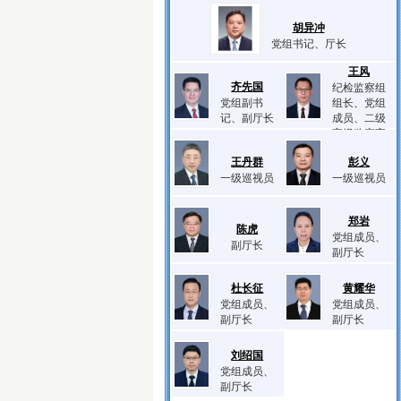
胡异冲
党组书记、厅长
王风
齐先国
纪检监察组
党组副书
组长、党组
记、副厅长
成员、二级
高级监察官
王丹群
彭义
一级巡视员
一级巡视员
郑岩
陈虎
党组成员、
副厅长
副厅长
杜长征
黄耀华
党组成员、
党组成员、
副厅长
副厅长
刘绍国
党组成员、
副厅长