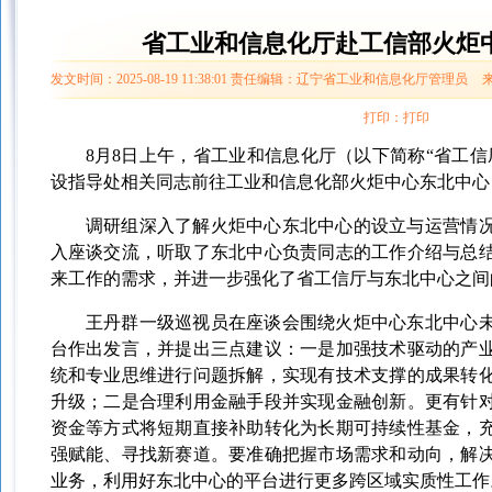
省工业和信息化厅赴工信部火炬
发文时间：2025-08-19 11:38:01
责任编辑：辽宁省工业和信息化厅管理员
打印：
打印
8
月
8
日上午，省工业和信息化厅（以下简称
“省工
设指导处相关同志前往工业和信息化部火炬中心东北中心
调研组深入了解火炬中心东北中心的设立与运营情
入座谈交流，听取了东北中心负责同志的工作介绍与总
来工作的需求，并进一步强化了省工信厅与东北中心之间
王丹群一级巡视员在座谈会围绕火炬中心东北中心
台作出发言，并提出三点建议：一是加强技术驱动的产
统和专业思维进行问题拆解，实现有技术支撑的成果转
升级；二是合理利用金融手段并实现金融创新。更有针
资金等方式将短期直接补助转化为长期可持续性基金，
强赋能、寻找新赛道。要准确把握市场需求和动向，解
业务，利用好东北中心的平台进行更多跨区域实质性工作