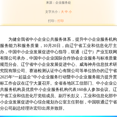
来源：企业服务处
文字大小：
大
中
小
打印：
打印
为
健全我省中小企业公共服务体系，提升
中小企业服务机构
服务能力和服务质量，
10
月
20
日，由辽宁省工业和信息化厅
办，中国中小企业发展促进中心指导，联通（辽宁）产业互联网
有限公司承办，
中国中小企业国际合作协会企业服务与标准质量
规范分会、辽宁省中小企业发展促进中心、威海神舟信息技术研
究院有限公司、赛迪检测认证中心有限公司等单位协办的
辽宁省
2025
年“一起益企”中小企业服务行动暨中小企业服务能力提升贯
标工作会议在辽宁大厦召开。
全省
各地区工信部门
、中小企业公
共服务机构及优质中小企业服务机构代表
160
余人参加会议。
宁省工业和信息化厅党组成员、副厅长彭义，
工
业和信息化部中
小企业发展促进中心综合规划办公室主任郭创，
中国联通辽宁省
分公司副总经理许宏印
出席并致辞。