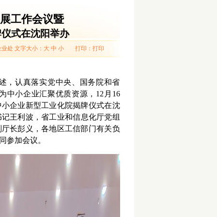
展工作会议暨
牌仪式在沈阳举办
企业处
文字大小：
大
中
小
打印：
打印
述，认真落实党中央、国务院和省
为中小企业
汇聚优质资源，
12
月
16
中小企业新型工业化院揭牌仪式在沈
书记王利波，
省工业和信息化厅
党组
副厅长彭义，各地区工信部门有关负
同参加会议
。