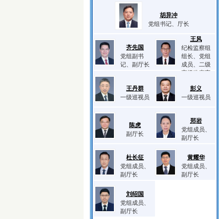
胡异冲
党组书记、厅长
王风
齐先国
纪检监察组
党组副书
组长、党组
记、副厅长
成员、二级
高级监察官
王丹群
彭义
一级巡视员
一级巡视员
郑岩
陈虎
党组成员、
副厅长
副厅长
杜长征
黄耀华
党组成员、
党组成员、
副厅长
副厅长
刘绍国
党组成员、
副厅长