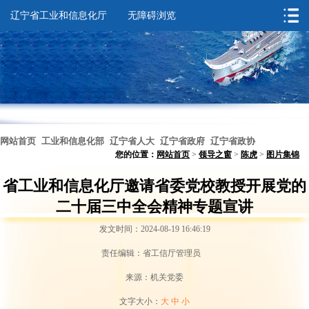
辽宁省工业和信息化厅
无障碍浏览
网站首页
工业和信息化部
辽宁省人大
辽宁省政府
辽宁省政协
您的位置：
网站首页
>
领导之窗
>
陈虎
>
图片集锦
无障碍浏览
省工业和信息化厅邀请省委党校教授开展党的
二十届三中全会精神专题宣讲
发文时间：2024-08-19 16:46:19
责任编辑：省工信厅管理员
来源：机关党委
文字大小：
大
中
小