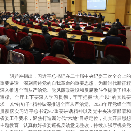
胡异冲指出，习近平总书记在二十届中央纪委三次全会上的
重要讲话，深刻阐述党的自我革命的重要思想，为新时代新征程
深入推进全面从严治党、党风廉政建设和反腐败斗争提供了根本
遵循。全厅上下要深入学习贯彻，牢牢把握“九个以”的实践要
求，以“钉钉子”精神纵深推进全面从严治党。2023年厅党组全面
贯彻落实习近平总书记9.7重要讲话精神以及党中央决策部署和
省委工作要求，聚焦打造新时代“六地”目标定位，扎实开展思想
主题教育，认真做好省委巡视反馈意见整改，持续加强厅机关党