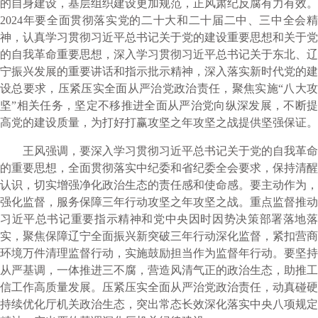
的自身建设，基层组织建设更加规范，正风肃纪反腐有力有效。
2024年要全面贯彻落实党的二十大和二十届二中、三中全会精
神，认真学习贯彻习近平总书记关于党的建设重要思想和关于党
的自我革命重要思想，深入学习贯彻习近平总书记关于东北、辽
宁振兴发展的重要讲话和指示批示精神，深入落实新时代党的建
设总要求，压紧压实全面从严治党政治责任，聚焦实施“八大攻
坚”相关任务，坚定不移推进全面从严治党向纵深发展，不断提
高党的建设质量，为打好打赢攻坚之年攻坚之战提供坚强保证。
王风强调，要深入学习贯彻习近平总书记关于党的自我革命
的重要思想，全面贯彻落实中纪委和省纪委全会要求，保持清醒
认识，切实增强净化政治生态的责任感和使命感。要主动作为，
强化监督，服务保障三年行动攻坚之年攻坚之战。重点监督推动
习近平总书记重要指示精神和党中央因时因势决策部署落地落
实，聚焦保障辽宁全面振兴新突破三年行动深化监督，紧扣营商
环境万件清理监督行动，实施鼓励担当作为监督年行动。要坚持
从严基调，一体推进三不腐，营造风清气正的政治生态，助推工
信工作高质量发展。压紧压实全面从严治党政治责任，动真碰硬
持续优化厅机关政治生态，突出常态长效深化落实中央八项规定