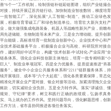
善“6个一”工作机制，绘制强链补链延链图谱，组织产业链撮合
对接，持续开展辽苏共链行动。加快制造业智改数转，梯度培育
一批智能工厂，深化拓展“人工智能+制造”。推动工业绿色发
展，积极培育零碳工厂和绿色制造单位。培育壮大新兴支柱产
业，做大做强集成电路装备、机器人等战略性新兴产业，前瞻布
局先进储能、生物制造等未来产业。三是全力增动能。提升创新
平台能级，高标准培育一批制造业创新中心、企业技术中心和产
业技术基础服务平台，积极撮合企业与高校、科研院所对接合
作，建好用好中试平台，构建“技术创新-中试转化-产业应用”全
链条体系。强化企业科技创新主体地位，培育一批专精特新“小
巨人”、制造业单项冠军。四是全力优服务。提质提速推进“夯基
服务”，健全中小企业公共服务体系和“2211”链群服务体系，持
续开展项目、成本等“六个大起底”，强化各类要素保障，常态化
精准化开展企业产需对接、银企对接等活动。加紧清理拖欠企业
账款，切实减轻企业负担。五是全力转作风。落实“讲诚信、懂
规矩、守纪律”要求，树立和践行正确的政绩观，弘扬求真务
实、马上就办的工作作风。坚持问题导向，强化解题思维，创新
工作方法，省市县协同推进各项任务落实。