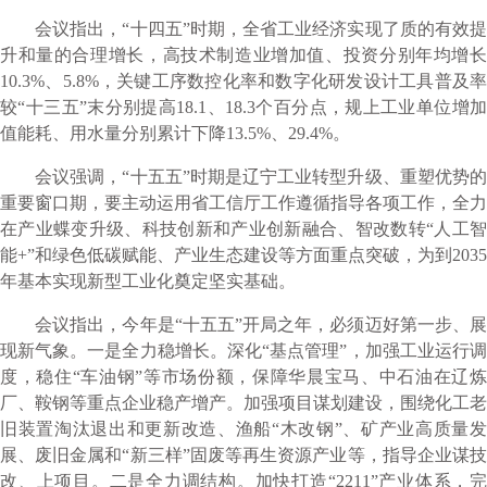
会议指出，“十四五”时期，全省工业经济实现了质的有效提
升和量的合理增长，高技术制造业增加值、投资分别年均增长
10.3%、5.8%，关键工序数控化率和数字化研发设计工具普及率
较“十三五”末分别提高18.1、18.3个百分点，规上工业单位增加
值能耗、用水量分别累计下降13.5%、29.4%。
会议强调，“十五五”时期是辽宁工业转型升级、重塑优势的
重要窗口期，要主动运用省工信厅工作遵循指导各项工作，全力
在产业蝶变升级、科技创新和产业创新融合、智改数转“人工智
能+”和绿色低碳赋能、产业生态建设等方面重点突破，为到2035
年基本实现新型工业化奠定坚实基础。
会议指出，今年是“十五五”开局之年，必须迈好第一步、展
现新气象。一是全力稳增长。深化“基点管理”，加强工业运行调
度，稳住“车油钢”等市场份额，保障华晨宝马、中石油在辽炼
厂、鞍钢等重点企业稳产增产。加强项目谋划建设，围绕化工老
旧装置淘汰退出和更新改造、渔船“木改钢”、矿产业高质量发
展、废旧金属和“新三样”固废等再生资源产业等，指导企业谋技
改、上项目。二是全力调结构。加快打造“2211”产业体系，完