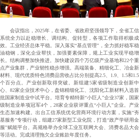
会议指出，2025年，在省委、省政府坚强领导下，全省工信
系统全力以赴稳增长、调结构、促转型，各项工作取得积极成
效。工业经济总体平稳。深入落实“基点管理”，全力抓好稳车稳
油稳钢，深化企业帮扶，加强要素保障，规上工业实现平稳增
长。结构调整加快推进。加快建设四个万亿级产业基地和22个重
点产业集群，产业韧性稳步增强。高端装备、精细化工、冶金新
材料、现代优质特色消费品营收占比分别提高2.5、1.9、1.5和1.5
个百分点。产业创新取得突破。新组建5家省级制造业创新中
心、82家企业技术中心，盘锦精细化工、沈阳化工新材料入选首
批国家制造业中试平台。培育专精特新“小巨人”企业37家，国家
级制造业单项冠军4个，28家企业获评重点“小巨人”企业。产业
生态加速构建。出台工信系统优化营商环境行动方案，实施“夯
基服务”专项行动，组建27家新型工业化院，打造“政产学研用金
服”赋能平台。高规格举办全球工业互联网大会、消费名品大会
等活动。完成清理拖欠企业账款年度任务。