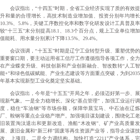
会议指出，“十四五”时期，全省工业经济实现了质的有效提
升和量的合理增长，高技术制造业增加值、投资分别年均增长
10.3%、5.8%，关键工序数控化率和数字化研发设计工具普及率
较“十三五”末分别提高18.1、18.3个百分点，规上工业单位增加
值能耗、用水量分别累计下降13.5%、29.4%。
会议强调，“十五五”时期是辽宁工业转型升级、重塑优势的
重要窗口期，要主动运用省工信厅工作遵循指导各项工作，全力
在产业蝶变升级、科技创新和产业创新融合、智改数转“人工智
能+”和绿色低碳赋能、产业生态建设等方面重点突破，为到2035
年基本实现新型工业化奠定坚实基础。
会议指出，今年是“十五五”开局之年，必须迈好第一步、展
现新气象。一是全力稳增长。深化“基点管理”，加强工业运行调
度，稳住“车油钢”等市场份额，保障华晨宝马、中石油在辽炼
厂、鞍钢等重点企业稳产增产。加强项目谋划建设，围绕化工老
旧装置淘汰退出和更新改造、渔船“木改钢”、矿产业高质量发
展、废旧金属和“新三样”固废等再生资源产业等，指导企业谋技
改、上项目。二是全力调结构。加快打造“2211”产业体系，完