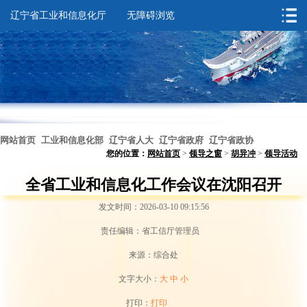
辽宁省工业和信息化厅
无障碍浏览
网站首页
工业和信息化部
辽宁省人大
辽宁省政府
辽宁省政协
您的位置：
网站首页
>
领导之窗
>
胡异冲
>
领导活动
无障碍浏览
全省工业和信息化工作会议在沈阳召开
发文时间：2026-03-10 09:15:56
责任编辑：省工信厅管理员
来源：综合处
文字大小：
大
中
小
打印：
打印