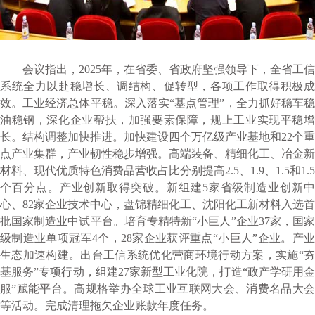
会议指出，2025年，在省委、省政府坚强领导下，全省工信
系统全力以赴稳增长、调结构、促转型，各项工作取得积极成
效。工业经济总体平稳。深入落实“基点管理”，全力抓好稳车稳
油稳钢，深化企业帮扶，加强要素保障，规上工业实现平稳增
长。结构调整加快推进。加快建设四个万亿级产业基地和22个重
点产业集群，产业韧性稳步增强。高端装备、精细化工、冶金新
材料、现代优质特色消费品营收占比分别提高2.5、1.9、1.5和1.5
个百分点。产业创新取得突破。新组建5家省级制造业创新中
心、82家企业技术中心，盘锦精细化工、沈阳化工新材料入选首
批国家制造业中试平台。培育专精特新“小巨人”企业37家，国家
级制造业单项冠军4个，28家企业获评重点“小巨人”企业。产业
生态加速构建。出台工信系统优化营商环境行动方案，实施“夯
基服务”专项行动，组建27家新型工业化院，打造“政产学研用金
服”赋能平台。高规格举办全球工业互联网大会、消费名品大会
等活动。完成清理拖欠企业账款年度任务。