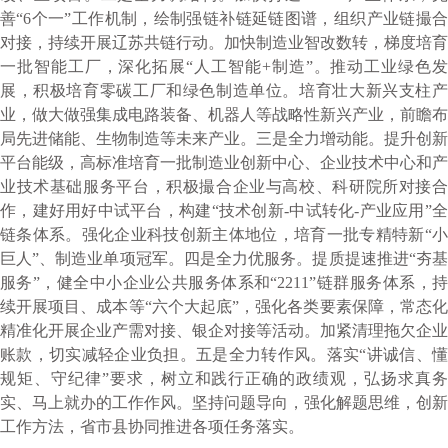
善“6个一”工作机制，绘制强链补链延链图谱，组织产业链撮合
对接，持续开展辽苏共链行动。加快制造业智改数转，梯度培育
一批智能工厂，深化拓展“人工智能+制造”。推动工业绿色发
展，积极培育零碳工厂和绿色制造单位。培育壮大新兴支柱产
业，做大做强集成电路装备、机器人等战略性新兴产业，前瞻布
局先进储能、生物制造等未来产业。三是全力增动能。提升创新
平台能级，高标准培育一批制造业创新中心、企业技术中心和产
业技术基础服务平台，积极撮合企业与高校、科研院所对接合
作，建好用好中试平台，构建“技术创新-中试转化-产业应用”全
链条体系。强化企业科技创新主体地位，培育一批专精特新“小
巨人”、制造业单项冠军。四是全力优服务。提质提速推进“夯基
服务”，健全中小企业公共服务体系和“2211”链群服务体系，持
续开展项目、成本等“六个大起底”，强化各类要素保障，常态化
精准化开展企业产需对接、银企对接等活动。加紧清理拖欠企业
账款，切实减轻企业负担。五是全力转作风。落实“讲诚信、懂
规矩、守纪律”要求，树立和践行正确的政绩观，弘扬求真务
实、马上就办的工作作风。坚持问题导向，强化解题思维，创新
工作方法，省市县协同推进各项任务落实。