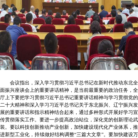
会议指出，
深入学习贯彻习近平总书记在新时代推动东北全
面振兴座谈会上的重要讲话精神，是当前最重要的政治任务，
全
厅上下
要把学习贯彻习近平总书记重要讲话精神
与
学习贯彻党的
二十大精神和深入学习习近平总书记
关于东北
振兴
、辽宁振兴发
展的重要讲话和指示精神结合起来，
通过多种形式开展好学习宣
传贯彻落实工作。要进一步提高政治站位，深化党的创新理论武
装。要
以科技创新推动产业创新，
加快建设现代化产业体系
，推
进新型工业化，持续做好结构调整
“三篇大文章”
。
要加快
建设