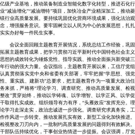
亿级产业基地，
推动
装备制造业智能化数字化转型，推进石化行
业
“减油增化”“减油增特”项目，加快冶金产业精深加工，推动
镁行业高质量发展。要持续
巩固优化
营商环境
成果
，
强化法治观
念，增强服务意识
。要牢固树立以人民为中心的发展思想，扎扎
实实办好每一件民生实事。
会议
全面回顾主题教育开展情况，系统总结工作经验，巩固
拓展主题教育成果，把学习贯彻习近平新时代中国特色社会主义
思想的成效转化为锤炼党性、指导实践、推动全面振兴新突破三
年行动的强大力量。
会议指出，主题教育开展以来，工信
厅党组
认真贯彻落实
党
中央
和
省委有关部署，牢牢把握
“
学思想、强
性、重实践、建新功
”
总要求，把主题教育作为一项重大政治任
务来抓，严格将
“
理论学习、调查研究、推动高质量发展、检
整改
”
贯穿始终，推动以学铸魂、以学增智、以学正风、以学
干取得扎实成效。
组织领导有力有序，
“头雁效应”发挥充分
。
论学习走深走实，政治忠诚进一步强化
。
调查研究求真务实，工
作作风进一步转变
。
推动发展扎实有效，新型工业化加快推进
。
检视整改刀刃向内，一批制约高质量发展的问题得到有效解决
。
干部队伍持续优化，干事创业热情进一步提振
。会议强调，
厅党