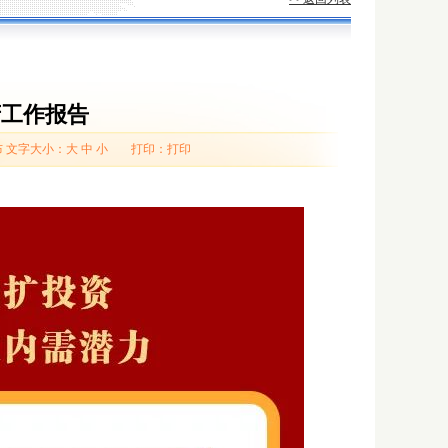
政府工作报告
布
文字大小：
大
中
小
打印：
打印