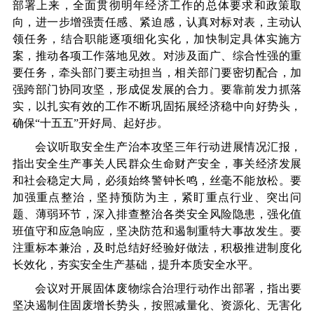
部署上来，全面贯彻明年经济工作的总体要求和政策取
向，进一步增强责任感、紧迫感，认真对标对表，主动认
领任务，结合职能逐项细化实化，加快制定具体实施方
案，推动各项工作落地见效。对涉及面广、综合性强的重
要任务，牵头部门要主动担当，相关部门要密切配合，加
强跨部门协同攻坚，形成促发展的合力。要靠前发力抓落
实，以扎实有效的工作不断巩固拓展经济稳中向好势头，
确保“十五五”开好局、起好步。
会议听取安全生产治本攻坚三年行动进展情况汇报，
指出安全生产事关人民群众生命财产安全，事关经济发展
和社会稳定大局，必须始终警钟长鸣，丝毫不能放松。要
加强重点整治，坚持预防为主，紧盯重点行业、突出问
题、薄弱环节，深入排查整治各类安全风险隐患，强化值
班值守和应急响应，坚决防范和遏制重特大事故发生。要
注重标本兼治，及时总结好经验好做法，积极推进制度化
长效化，夯实安全生产基础，提升本质安全水平。
会议对开展固体废物综合治理行动作出部署，指出要
坚决遏制住固废增长势头，按照减量化、资源化、无害化