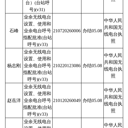
台）(台站呼
号)
(v31)
业余无线电台
中华人民
设置、使用和
共和国无
石峰
业余电台呼号
210720260006
办结05.08
线电台执
指配批准(台站
照
呼号)
(v33)
业余无线电台
中华人民
设置、使用和
共和国无
杨志刚
业余电台呼号
210220123086
办结05.08
线电台执
指配批准(台站
照
呼号)
(v33)
业余无线电台
中华人民
设置、使用和
共和国无
赵岳洋
业余电台呼号
210120260049
办结05.08
线电台执
指配批准(台站
照
呼号)
(v33)
业余无线电台
中华人民