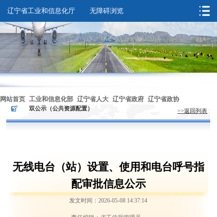
辽宁省工业和信息化厅
无障碍浏览
您的位置：
首页
>
依法行政
>
双公示（公共资源配置）
网站首页
工业和信息化部
辽宁省人大
辽宁省政府
辽宁省政协
>
>
双公示（公共资源配置）
>>返回列表
无障碍浏览
无线电台（站）设置、使用和电台呼号指
配审批信息公示
发文时间：2026-05-08 14:37:14