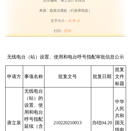
责任编辑：省工信厅管理员
来源：政策法规处（行政审批处）
文字大小：
大
中
小
打印：
打印
无线电台（站）设置、使用和电台呼号指配审批信息公示
批复
申请方
事项名称
批复文号
批复日期
文件
标题
无线电台
（站）的
中华
设置、使
人民
用和电台
共和
呼号指配
唐立泉
210220210013
办结04.20
国无
延续（含
线电