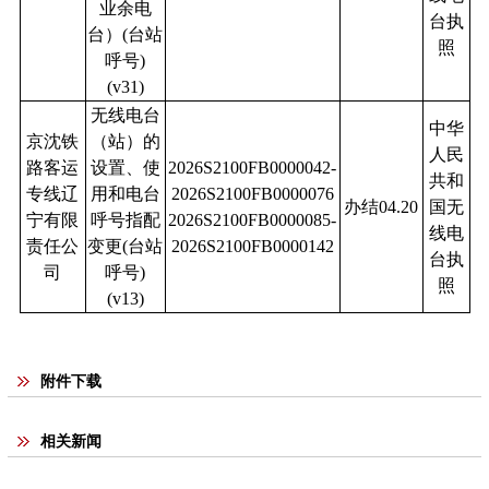
业余电
台执
台）
(
台站
照
呼号
)
(v31)
无线电台
中华
京沈铁
（站）的
人民
路客运
设置、使
2026S2100FB0000042-
共和
专线辽
用和电台
2026S2100FB0000076
办结04.20
国无
宁有限
呼号指配
2026S2100FB0000085-
线电
责任公
变更(台站
2026S2100FB0000142
台执
司
呼号)
照
(v13)
附件下载
相关新闻