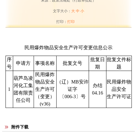
来源：政策法规处（行政审批处）
文字大小：
大
中
小
打印：
打印
民用爆炸物品安全生产许可变更信息公示
序
批复日
批复文件标
申请方
事项名称
批复文号
号
期
题
民用爆炸
葫芦岛凌
物品安全
（辽）MB安许
民用爆炸物
河化工集
办结
1
生产许可
证字
品安全
团有限责
04.16
（变更）
〔006-3〕号
生产许可证
任公司
(v36)
附件下载