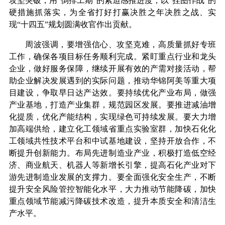
攻坚突破，用“倒排工期”的紧迫感推进度，以“挂图作战”的
硬措施抓落实，为全省打好打赢决胜之年决胜之战、实
现“十四五”规划圆满收官作出贡献。
周波强调，要增强信心、攻坚克难，高质量抓好专班
工作，确保各项目标任务顺利完成。紧盯重点行业和龙头
企业，做好服务保障，继续开展有效的产需对接活动，帮
助企业解决发展遇到的实际问题，推动华锦阿美等重大项
目建设，争取早日达产达效。要持续优化产业布局，做强
产业基地，打造产业集群，规范园区发展。要推进减油增
化提质，优化产能结构，实现绿色可持续发展。要大力增
加高端供给，建立化工领域省重点实验室群，加快石化化
工领域共性技术平台和中试基地建设，坚持开放合作，不
断提升创新能力。布局先进制造业产业，积极打造低空经
济、商业航天、机器人等新增长引擎，提高石化产业对下
游先进制造业发展的支撑力。要全面强化安全生产，不断
提升安全风险管控智能化水平，大力推动节能降碳，加快
重点领域节能减污降碳技术改造，提升本质安全和清洁生
产水平。