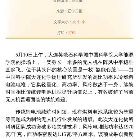
责任编辑：综合处
来源：辽宁日报
文字大小：
大
中
小
打印：
打印
5
月
10
日上午，大连英歌石科学城中国科学院大学能源
学院的操场上，一架身长一米多的无人机在阵风中平稳垂
直起飞。位于其头部的核心装置是一枚
“
氢能心脏
”——
由
中国科学院大连化学物理研究所研发的高比功率风冷燃料
电池电堆，它集轻量化、高功率、风冷散热于一身，续航
时间相比传统锂电池机型提升两倍以上，有效破解了当前
无人机普遍面临的续航难题。
传统锂电池续航时间短、现有燃料电池系统较为笨重
等问题成为制约无人机行业发展的瓶颈。此次大连化物所
科研团队成功突破多项关键技术，风冷电堆比功率达
1970
瓦
/
千克，面功率密度达
1.15
瓦
/
平方厘米。该项成果创新度