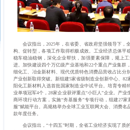
会议指出，2025年，在省委、省政府坚强领导下，
构、促转型，各项工作取得积极成效。工业经济总体平稳
稳车稳油稳钢，深化企业帮扶，加强要素保障，规上工
进。加快建设四个万亿级产业基地和22个重点产业集群
细化工、冶金新材料、现代优质特色消费品营收占比分别提高2.
产业创新取得突破。新组建5家省级制造业创新中心、82
阳化工新材料入选首批国家制造业中试平台。培育专精特新
业单项冠军4个，28家企业获评重点“小巨人”企业。产
商环境行动方案，实施“夯基服务”专项行动，组建27家
服”赋能平台。高规格举办全球工业互联网大会、消费名
款年度任务。
会议指出，“十四五”时期，全省工业经济实现了质的