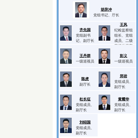
胡异冲
党组书记、厅长
王风
齐先国
纪检监察组
党组副书
组长、党组
记、副厅长
成员、二级
高级监察官
王丹群
彭义
一级巡视员
一级巡视员
郑岩
陈虎
党组成员、
副厅长
副厅长
杜长征
黄耀华
党组成员、
党组成员、
副厅长
副厅长
刘绍国
党组成员、
副厅长