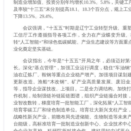
制造业增加值、投资分别年均增长10.3%、5.8%，关
及率较“十三五”末分别提高18.1、18.3个百分点，规
下降13.5%、29.4%。
会议强调，“十五五”时期是辽宁工业转型升级、重塑
工信厅工作遵循指导各项工作，全力在产业蝶变升级、
转“人工智能+”和绿色低碳赋能、产业生态建设等方面重点
业化奠定坚实基础。
会议指出，今年是“十五五”开局之年，必须迈好第
长。深化“基点管理”，加强工业运行调度，稳住“车油钢
油在辽炼厂、鞍钢等重点企业稳产增产。加强项目谋划
更新改造、渔船“木改钢”、矿产业高质量发展、废旧金
等，指导企业谋技改、上项目。二是全力调结构。加快打造“
作机制，绘制强链补链延链图谱，组织产业链撮合对接
业智改数转，梯度培育一批智能工厂，深化拓展“人工智能
培育零碳工厂和绿色制造单位。培育壮大新兴支柱产业
战略性新兴产业，前瞻布局先进储能、生物制造等未来
台能级，高标准培育一批制造业创新中心、企业技术中
合企业与高校、科研院所对接合作，建好用好中试平台，