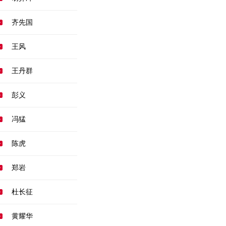
齐先国
王风
王丹群
彭义
冯猛
陈虎
郑岩
杜长征
黄耀华