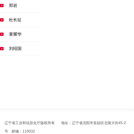
郑岩
杜长征
黄耀华
刘绍国
辽宁省工业和信息化厅版权所有 地址：辽宁省沈阳市皇姑区北陵大街45-2
号 邮编：110032