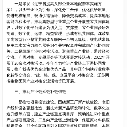
一是印发《辽宁省提高头部企业本地配套率实施方
案》，以头部企业为引领，深化分工合作、优化供给质量、
促进规模拓展、畅通供需循环、降低交易成本，提高本地配
套能力和水平。推动离散型行业重点企业开展整零共同体建
设，以数字化平台建设为切入点，支撑整、零企业同步研发
制造、数字化、运维、精益管理，形成有机共同体。沈鼓集
团离散型行业整零共同体互联网平台初见规模，核电站常规
岛主给水泵液力耦合器等14个关键配套件完成国产化协同攻
关。二是组织产业链对接活动。聚焦重点产业链，通过经验
交流、产需对接、专题展会等形式开展对接活动，2022年开
展了20余次对接活动。今年全力推进产业链上下游协同发
展，推广我省优势企业和优势产品，其中辽宁钢铁行业数字
化转型交流会、“政、银、保、企及平台”对接会议、辽苏两
省生物医药产业对接交流活动等已开展。
三、推动产业链延链补链强链
一是推动项目投资建设。围绕新工厂新产线建设、老旧
产线和设备更新改造、新技术新产品研发和转化、数字化改
造升级等方面，建立产业链重点项目库，滚动推进60个重点
产业链项目建设。二是向产业链上游延伸，保证原材料供应
稳定安全，22个铁矿项目列入国家重点铁矿项目清单，本溪