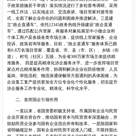
子政策措施若干举措》落实情况进行了多轮督考调研。采用
一线工作法，以实地走访、交流座谈、项目管家对接等形
式，全面了解企业存在的问题和困难并推进解决。三是建
立“政企直通车”。依托12345政务热线升级建设“政企直通
车”，通过匹配公共管家，将服务对象拓展至中小微企业和
个体工商户及各级各类市场主体，提供线上管家服务、企业
投诉、政策咨询等服务。目前，“政企直通车”服务体系已拥
有6.8万名项目管家，覆盖省、市、县（市、区）、乡镇（街
道）、村屯（社区）五级，为全省300万家市场主体提供精
准服务。 四是提高精准化涉企服务水平。进一步发挥项目管
家点对点精准服务作用，协调和解决企业在防疫物资、人员
返岗、审批流程、物流保通保畅等方面遇到的具体困难，为
企业复工复产提供更加全方位专业化个性化服务，切实提升
涉企服务工作专业化、精准化、科学化水平。
二、发挥国企引领作用
一直以来，省国资委积极支持省、市属国有企业与民营
企业开展合资合作，推动国有资本与民营资本深度融合，并
鼓励民营企业参与国有企业混合所有制改革。一是除国家和
省明确规定外，国有企业对民营不设准入门槛、不限持股比