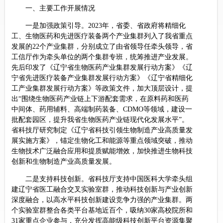
一、主要工作开展情况
一是加强政策引导。2023年，省委、省政府将精细化
工、生物医药和先进医疗装备两个产业集群列入了我省重点
发展的22个产业集群，分别成立了由省领导任牵头领导，省
工信厅作为牵头单位的两个集群专班，统筹推进产业发展。
先后印发了《辽宁省生物医药产业集群发展行动方案》《辽
宁省先进医疗装备产业集群发展行动方案》《辽宁省精细化
工产业集群发展行动方案》等政策文件，加大顶层设计，提
出“围绕生物医药产业链上下游配套需求，在原料药和医药
中间体、药用辅料、高端制药装备、CDMO等领域，建设一
批配套园区，提升我省生物医药产业链现代化发展水平”。
省科技厅研究制定《辽宁省科技引领生物制造产业高质量发
展实施方案》，锚定生物化工和能源等重点领域突破，推动
生物技术广泛融合应用和提质赋能增效，加快推进生物科技
创新和生物制造产业高质量发展。
二是支持科技创新。省科技厅支持中国医科大学牵头组
建辽宁省医工融合交叉实验室群，推动科技创新与产业创新
深度融合，以高水平科技创新建设竞争力强的产业集群。两
个实验室群整合各类平台基地近百个，吸纳30家高校院所和
31家重点企业参与，充分发挥高能级科技创新平台资源集聚