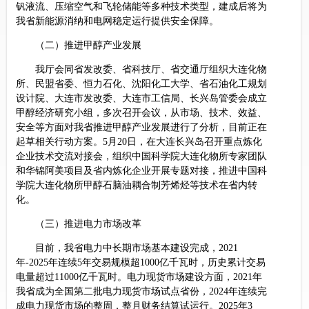
钒液流、压缩空气和飞轮储能等多种技术类型，建成后将为
我省新能源消纳和电网稳定运行提供安全保障。
（二）推进甲醇产业发展
我厅会同省发改委、省科技厅、省交通厅组织大连化物
所、民盟省委、恒力石化、沈阳化工大学、省石油化工规划
设计院、大连市发改委、大连市工信局、长兴岛管委会成立
甲醇经济研究小组，多次召开会议，从市场、技术、效益、
安全等方面对我省推进甲醇产业发展进行了分析，目前正在
起草相关行动方案。5月20日，在大连长兴岛召开重点炼化
企业技术交流对接会，组织中国科学院大连化物所专家团队
和华锦阿美项目及省内炼化企业开展专题对接，推进中国科
学院大连化物所甲醇石脑油耦合制芳烯烃等技术在省内转
化。
（三）推进电力市场改革
目前，我省电力中长期市场基本建设完成，2021
年-2025年连续5年交易规模超1000亿千瓦时，历史累计交易
电量超过11000亿千瓦时。电力现货市场建设方面，2021年
我省成为全国第二批电力现货市场试点省份，2024年连续完
成电力现货市场的整周，整月财务结算试运行。2025年3