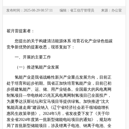
发布时间：2025-08-29 08:57:11
编辑：省工信厅管理员
来源：办公室
翟月雷提案者：
您提出的关于构建清洁能源体系 培育石化产业绿色低碳
竞争新优势的提案收悉，现答复如下：
一、开展的主要工作
（一）推进氢能产业发展
氢能产业是我省战略性新兴产业重点发展方向，目前正
处于培育和起步初期。我省正加快培育氢能产业，目前已初
步搭建氢能产、运、储、用产业链条。全国最大的风电离网
制氢项目—华电铁岭25兆瓦风电离网制氢项目已全面投产，
为夏季达沃斯论坛和宝马项目等提供绿氢。加快推进“沈大
氢能高速走廊”建设纳入《辽宁省经济社会若干领域稳增长
惠民生政策举措》。2024年5月，省发改委下发了《关于印
发全省2024年度第一批新型储能电站项目的通知》，规划布
局了首批新型储能项目，涉及锂离子电池、钠离子电池、全