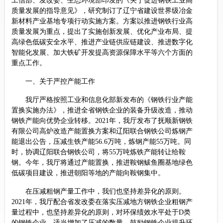
工信部、发改委、生态环境部印发的《关于促进钢铁工业高
质量发展的指导意见》，研究制订了辽宁省建设世界级冶金
新材料产业基地专项行动实施方案。方案以推进钢铁行业高
质量发展为重点，提出了实施创新发展、优化产业布局、提
高绿色低碳安全水平、推进产业链供应链建设、推进数字化
智能化发展、加大铁矿开发提高资源保障水平等六个方面的
重点工作。
一、关于严控产能工作
我厅严格按照工业和信息化部新发布的《钢铁行业产能
置换实施办法》，推进全省钢铁企业的装备升级改造，推动
钢铁产能向优势企业转移。2021年，我厅发布了抚顺新钢铁
有限公司高炉改造产能置换方案和辽阳联合钢铁公司炼钢产
能退出公告，压减生铁产能56.6万吨，炼钢产能55万吨。同
时，协调辽阳联合钢铁公司，将55万吨炼铁产能转让给鞍
钢。今年，我厅将通过产能置换，推进鞍钢鲅鱼圈基地绿色
低碳项目建设，推进朝阳等地的产能向鞍钢集中。
在压减粗钢产量工作中，我们也坚持差异化的原则。
2021年，我厅配合省发改委在落实压减地方钢铁企业粗钢产
量过程中，也坚持差异化的原则，对环保绩效水平处于D类
的钢铁企业，适当增加了压减的数量，鼓励钢铁企业提升环