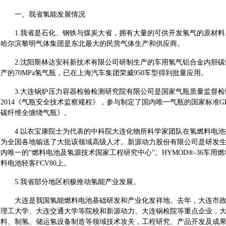
一、我省氢能发展情况
1.我省是石化、钢铁与煤炭大省，拥有大量的可供开发氢气的原材料
哈尔滨黎明气体集团是东北最大的民营气体生产和供应商。
2.沈阳斯林达安科新技术有限公司研制生产的车用氢气铝合金内胆碳
产的70MPa氢气瓶，已在上海汽车集团荣威950车型得到批量应用。
3.大连锅炉压力容器检验检测研究院有限公司是国家气瓶质量监督检验中心
2014《气瓶安全技术监察规程》，参与制定了国内唯一气瓶的国家标准GB/T
碳纤维全缠绕气瓶》。
4.以衣宝康院士为代表的中科院大连化物所科学家团队在氢燃料电池
为全国各地输送了大批该领域高级人才。新源动力股份有限公司是研发
内唯一的“燃料电池及氢源技术国家工程研究中心”。HYMOD®-36车
料电池轻客FCV80上。
5.我省部分地区积极推动氢能产业发展。
大连是我国氢能燃料电池基础研发和产业化发祥地。去年，大连市政
理工大学、大连交通大学等院校和新源动力、大连锅检院等重点企业，
料、制氢、储运氢设备制造等领域技术攻关，工程研究、产品开发及成