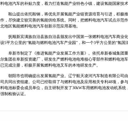
料电池汽车的补贴力度，着力打造氢能产业特色小镇，建设氢能国家技
鞍山提出依托鞍钢，将优先开展氢能产业链资源培育与引进，积极推
作，尽快建立较完善的氢能供给系统。同时，把燃料电池汽车试点示范
北地区氢能燃料电池汽车创新示范应用基地。
抚顺新宾满族自治县族自治县颁发出中国第一张燃料电池汽车商业化
设5平方公里的“氢能与燃料电池汽车产业园”，和一个3平方公里的“氢国
阜新市制定了《推进氢能产业发展工作方案》。依托阜新春城集团重
尔集团在阜新投资建厂，研发生产燃料电池电堆核心零部件和燃料电池
已完成注册，积极开展氢燃料电池叉车的本地研发生产。
朝阳市也明确提出发展氢能产业。辽宁航天凌河汽车制造有限公司由
司共同出资组建。公司已经取得了与燃料电池及应用相关专利48项，参与
料电池标委会成员单位，自主研制开发了30kW车用燃料电池发动机系统
强制检验认证。
位于葫芦岛兴城经济开发区的辽宁佳华新能源有限公司，其投资股东
氢技术是全球首创，目前，首台装配该系统的9米长公交车正在兴城开发
的全球第一座低压力口氢站已完成建设，投入示范运营。
二、开展的主要工作