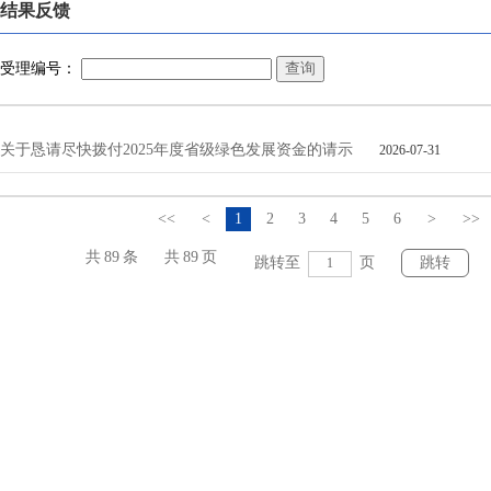
结果反馈
受理编号：
关于恳请尽快拨付2025年度省级绿色发展资金的请示
2026-07-31
<<
<
1
2
3
4
5
6
>
>>
共
89
条
共
89
页
跳转至
页